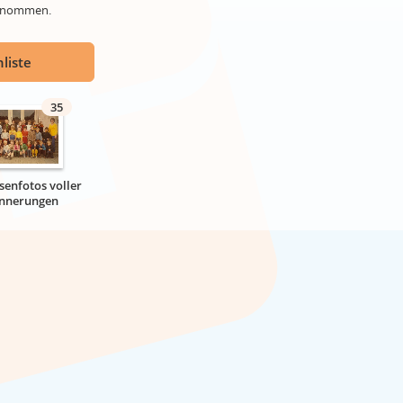
genommen.
liste
35
senfotos voller
innerungen