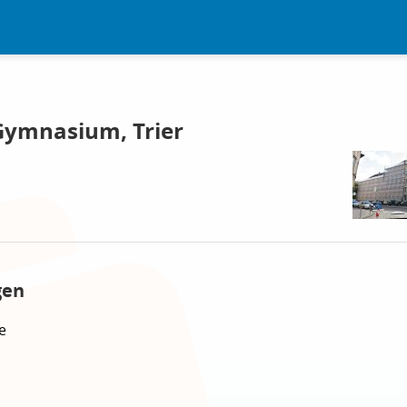
Gymnasium, Trier
gen
e