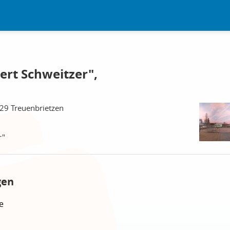
ert Schweitzer",
929 Treuenbrietzen
r"
gen
e