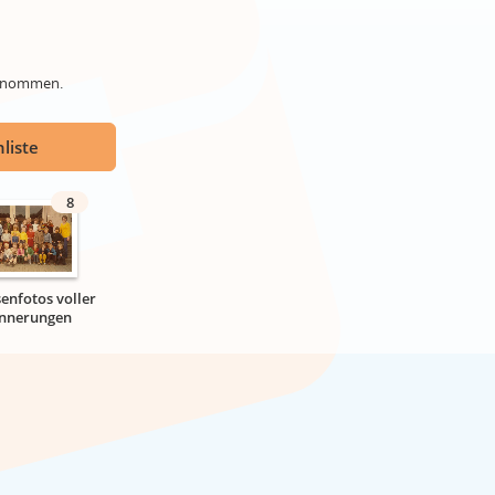
genommen.
liste
8
senfotos voller
innerungen