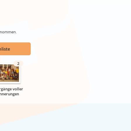
genommen.
liste
2
rgänge voller
innerungen