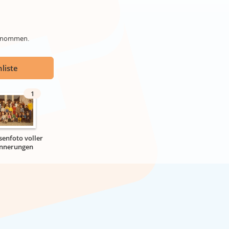
genommen.
liste
1
senfoto voller
innerungen