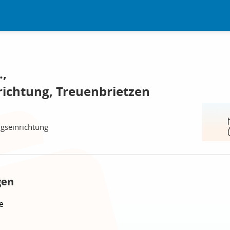
.,
richtung, Treuenbrietzen
ngseinrichtung
gen
e