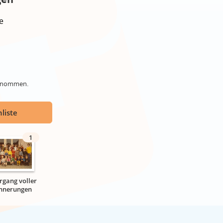
e
genommen.
liste
1
hrgang voller
innerungen