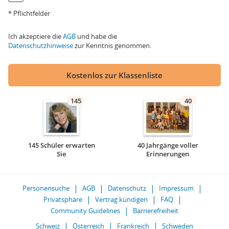
* Pflichtfelder
Ich akzeptiere die
AGB
und habe die
Datenschutzhinweise
zur Kenntnis genommen.
Kostenlos zur Klassenliste
145
40
145 Schüler erwarten
40 Jahrgänge voller
Sie
Erinnerungen
Personensuche
AGB
Datenschutz
Impressum
Privatsphäre
Vertrag kündigen
FAQ
Community Guidelines
Barrierefreiheit
Schweiz
Österreich
Frankreich
Schweden