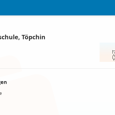
schule, Töpchin
gen
e