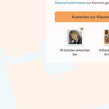
Datenschutzhinweise
zur Kenntnis 
Kostenlos zur Klassen
78
78 Schüler erwarten
4 Klas
Sie
Er