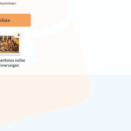
genommen.
liste
4
senfotos voller
innerungen