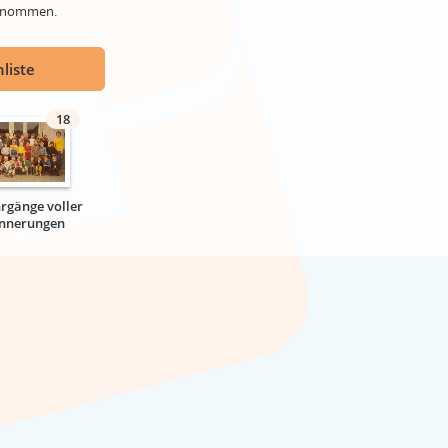
genommen.
liste
18
hrgänge voller
innerungen