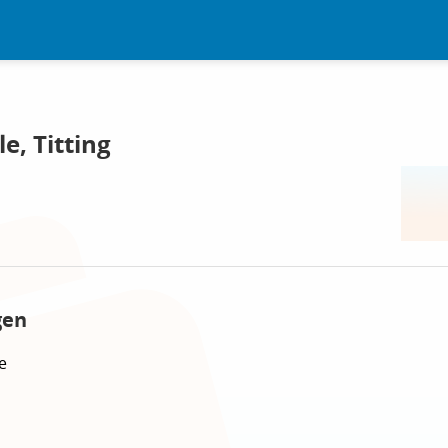
e, Titting
gen
e