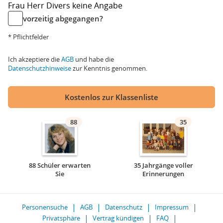
Frau
Herr
Divers
keine Angabe
vorzeitig abgegangen?
* Pflichtfelder
Ich akzeptiere die
AGB
und habe die
Datenschutzhinweise
zur Kenntnis genommen.
Kostenlos zur Klassenliste
88
35
88 Schüler erwarten
35 Jahrgänge voller
Sie
Erinnerungen
Personensuche
AGB
Datenschutz
Impressum
Privatsphäre
Vertrag kündigen
FAQ