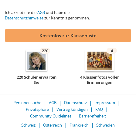
Ich akzeptiere die
AGB
und habe die
Datenschutzhinweise
zur Kenntnis genommen.
Kostenlos zur Klassenliste
220
4
220 Schüler erwarten
4 Klassenfotos voller
Sie
Erinnerungen
Personensuche
AGB
Datenschutz
Impressum
Privatsphäre
Vertrag kündigen
FAQ
Community Guidelines
Barrierefreiheit
Schweiz
Österreich
Frankreich
Schweden