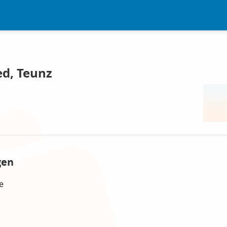
ed, Teunz
gen
e