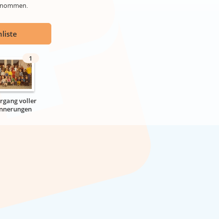
genommen.
liste
1
hrgang voller
innerungen