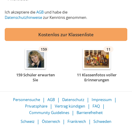
Ich akzeptiere die
AGB
und habe die
Datenschutzhinweise
zur Kenntnis genommen.
Kostenlos zur Klassenliste
159
11
159 Schüler erwarten
11 Klassenfotos voller
Sie
Erinnerungen
Personensuche
AGB
Datenschutz
Impressum
Privatsphäre
Vertrag kündigen
FAQ
Community Guidelines
Barrierefreiheit
Schweiz
Österreich
Frankreich
Schweden