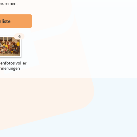
genommen.
liste
6
senfotos voller
innerungen