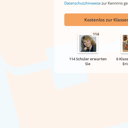
Datenschutzhinweise
zur Kenntnis 
Kostenlos zur Klassen
114
114 Schüler erwarten
6 Klas
Sie
Er