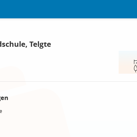
schule, Telgte
gen
e