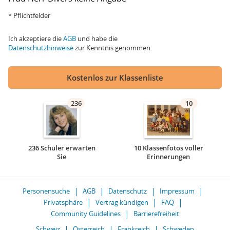
* Pflichtfelder
Ich akzeptiere die
AGB
und habe die
Datenschutzhinweise
zur Kenntnis genommen.
Kostenlos zur Klassenliste
236
10
236 Schüler erwarten
10 Klassenfotos voller
Sie
Erinnerungen
Personensuche
AGB
Datenschutz
Impressum
Privatsphäre
Vertrag kündigen
FAQ
Community Guidelines
Barrierefreiheit
Schweiz
Österreich
Frankreich
Schweden