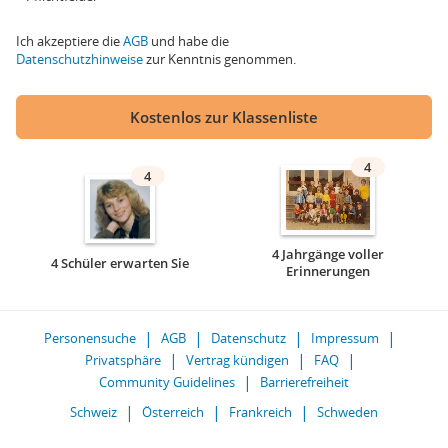
Ich akzeptiere die
AGB
und habe die
Datenschutzhinweise
zur Kenntnis genommen.
Kostenlos zur Klassenliste
4
4
4 Jahrgänge voller
4 Schüler erwarten Sie
Erinnerungen
Personensuche
AGB
Datenschutz
Impressum
Privatsphäre
Vertrag kündigen
FAQ
Community Guidelines
Barrierefreiheit
Schweiz
Österreich
Frankreich
Schweden