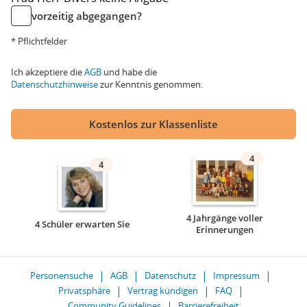
vorzeitig abgegangen?
* Pflichtfelder
Ich akzeptiere die
AGB
und habe die
Datenschutzhinweise
zur Kenntnis genommen.
Kostenlos zur Klassenliste
4
4
4 Jahrgänge voller
4 Schüler erwarten Sie
Erinnerungen
Personensuche
AGB
Datenschutz
Impressum
Privatsphäre
Vertrag kündigen
FAQ
Community Guidelines
Barrierefreiheit