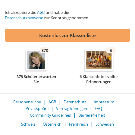
Ich akzeptiere die
AGB
und habe die
Datenschutzhinweise
zur Kenntnis genommen.
Kostenlos zur Klassenliste
378
6
378 Schüler erwarten
6 Klassenfotos voller
Sie
Erinnerungen
Personensuche
AGB
Datenschutz
Impressum
Privatsphäre
Vertrag kündigen
FAQ
Community Guidelines
Barrierefreiheit
Schweiz
Österreich
Frankreich
Schweden