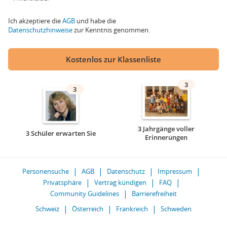
Ich akzeptiere die
AGB
und habe die
Datenschutzhinweise
zur Kenntnis genommen.
Kostenlos zur Klassenliste
3
3
3 Jahrgänge voller
3 Schüler erwarten Sie
Erinnerungen
Personensuche
AGB
Datenschutz
Impressum
Privatsphäre
Vertrag kündigen
FAQ
Community Guidelines
Barrierefreiheit
Schweiz
Österreich
Frankreich
Schweden