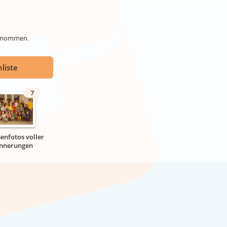
genommen.
liste
7
senfotos voller
innerungen