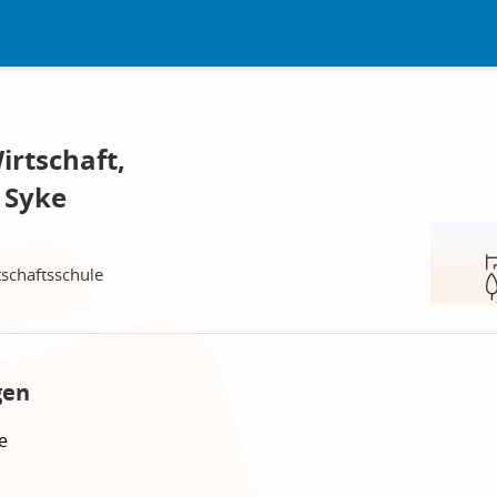
rtschaft,
 Syke
schaftsschule
gen
e