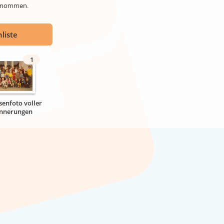
genommen.
liste
1
senfoto voller
innerungen