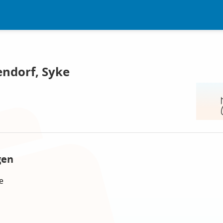
ndorf, Syke
gen
e