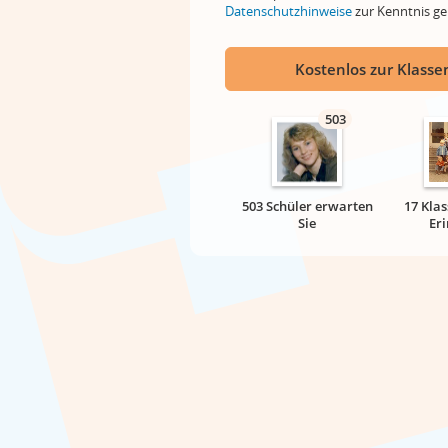
Datenschutzhinweise
zur Kenntnis 
Kostenlos zur Klassen
503
503 Schüler erwarten
17 Klas
Sie
Er