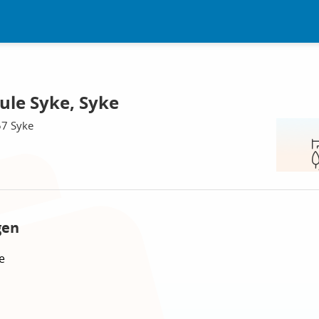
ule Syke, Syke
57 Syke
gen
e