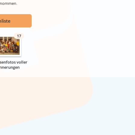
genommen.
liste
17
senfotos voller
innerungen