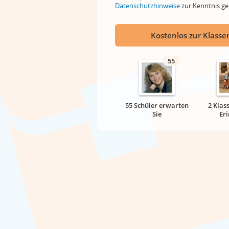
Datenschutzhinweise
zur Kenntnis 
Kostenlos zur Klassen
55
55 Schüler erwarten
2 Klas
Sie
Er