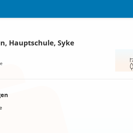
n, Hauptschule, Syke
le
gen
e