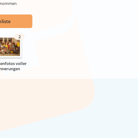
genommen.
liste
2
senfotos voller
innerungen