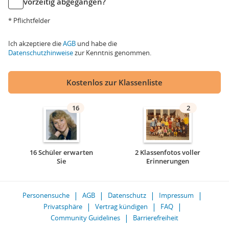
vorzeitig abgegangen?
* Pflichtfelder
Ich akzeptiere die
AGB
und habe die
Datenschutzhinweise
zur Kenntnis genommen.
Kostenlos zur Klassenliste
16
2
16 Schüler erwarten
2 Klassenfotos voller
Sie
Erinnerungen
Personensuche
AGB
Datenschutz
Impressum
Privatsphäre
Vertrag kündigen
FAQ
Community Guidelines
Barrierefreiheit