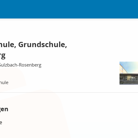
hule, Grundschule,
rg
Sulzbach-Rosenberg
hule
gen
e