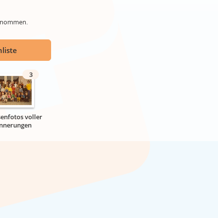
genommen.
liste
3
senfotos voller
innerungen