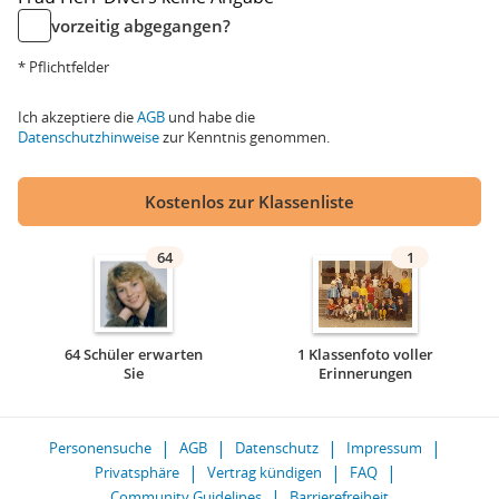
vorzeitig abgegangen?
* Pflichtfelder
Ich akzeptiere die
AGB
und habe die
Datenschutzhinweise
zur Kenntnis genommen.
Kostenlos zur Klassenliste
64
1
64 Schüler erwarten
1 Klassenfoto voller
Sie
Erinnerungen
Personensuche
AGB
Datenschutz
Impressum
Privatsphäre
Vertrag kündigen
FAQ
Community Guidelines
Barrierefreiheit