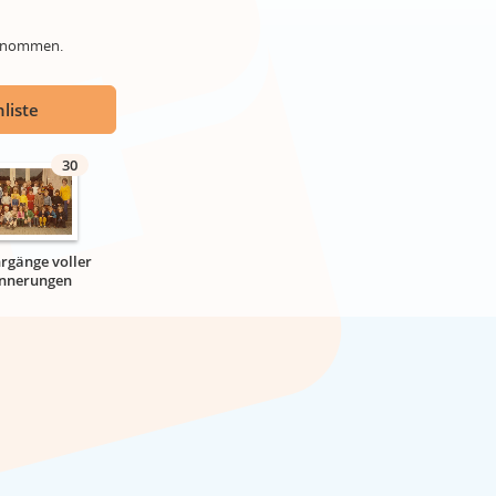
genommen.
liste
30
hrgänge voller
innerungen