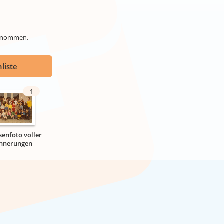
genommen.
liste
1
senfoto voller
innerungen