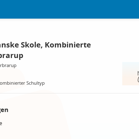
nske Skole, Kombinierte
brarup
erbrarup
ombinierter Schultyp
gen
e