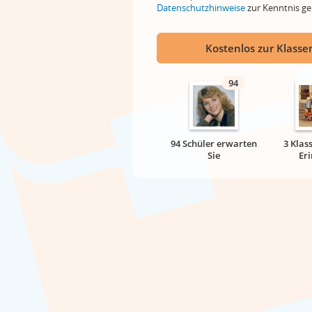
Datenschutzhinweise
zur Kenntnis 
Kostenlos zur Klassen
94
94 Schüler erwarten
3 Klas
Sie
Er