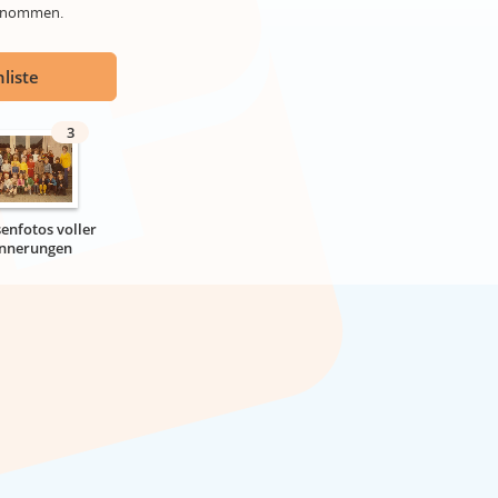
genommen.
liste
3
senfotos voller
innerungen