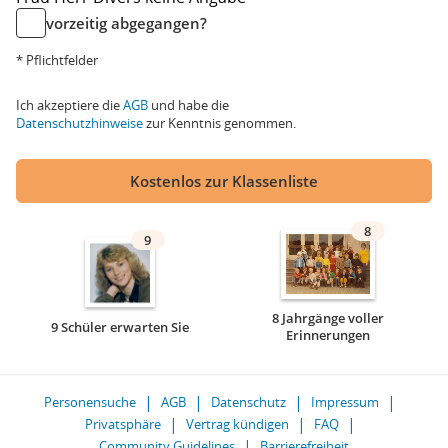
vorzeitig abgegangen?
* Pflichtfelder
Ich akzeptiere die
AGB
und habe die
Datenschutzhinweise
zur Kenntnis genommen.
Kostenlos zur Klassenliste
8
9
8 Jahrgänge voller
9 Schüler erwarten Sie
Erinnerungen
Personensuche
AGB
Datenschutz
Impressum
Privatsphäre
Vertrag kündigen
FAQ
Community Guidelines
Barrierefreiheit