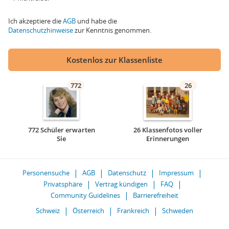
Ich akzeptiere die
AGB
und habe die
Datenschutzhinweise
zur Kenntnis genommen.
Kostenlos zur Klassenliste
772
26
772 Schüler erwarten
26 Klassenfotos voller
Sie
Erinnerungen
Personensuche
AGB
Datenschutz
Impressum
Privatsphäre
Vertrag kündigen
FAQ
Community Guidelines
Barrierefreiheit
Schweiz
Österreich
Frankreich
Schweden