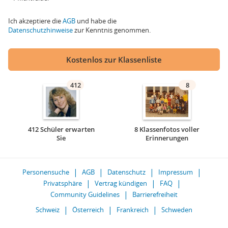
Ich akzeptiere die
AGB
und habe die
Datenschutzhinweise
zur Kenntnis genommen.
Kostenlos zur Klassenliste
412
8
412 Schüler erwarten
8 Klassenfotos voller
Sie
Erinnerungen
Personensuche
AGB
Datenschutz
Impressum
Privatsphäre
Vertrag kündigen
FAQ
Community Guidelines
Barrierefreiheit
Schweiz
Österreich
Frankreich
Schweden