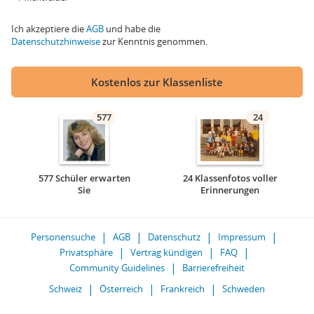
Ich akzeptiere die
AGB
und habe die
Datenschutzhinweise
zur Kenntnis genommen.
Kostenlos zur Klassenliste
577
24
577 Schüler erwarten
24 Klassenfotos voller
Sie
Erinnerungen
Personensuche
AGB
Datenschutz
Impressum
Privatsphäre
Vertrag kündigen
FAQ
Community Guidelines
Barrierefreiheit
Schweiz
Österreich
Frankreich
Schweden