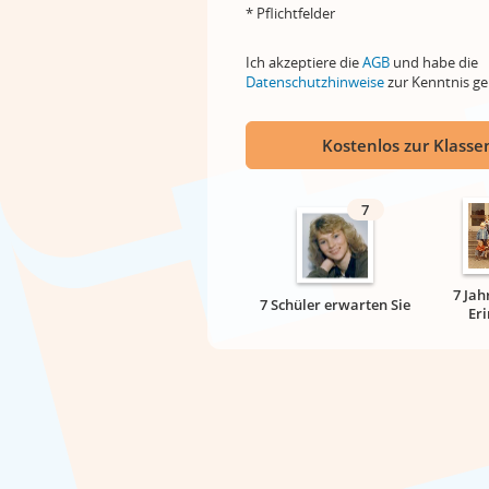
* Pflichtfelder
Ich akzeptiere die
AGB
und habe die
Datenschutzhinweise
zur Kenntnis 
Kostenlos zur Klassen
7
7 Jah
7 Schüler erwarten Sie
Er