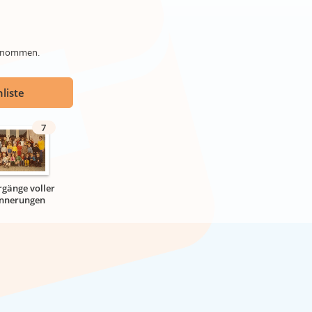
genommen.
liste
7
rgänge voller
innerungen