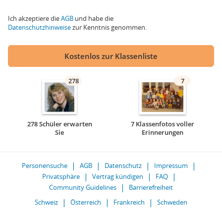
Ich akzeptiere die
AGB
und habe die
Datenschutzhinweise
zur Kenntnis genommen.
Kostenlos zur Klassenliste
278
7
278 Schüler erwarten
7 Klassenfotos voller
Sie
Erinnerungen
Personensuche
AGB
Datenschutz
Impressum
Privatsphäre
Vertrag kündigen
FAQ
Community Guidelines
Barrierefreiheit
Schweiz
Österreich
Frankreich
Schweden