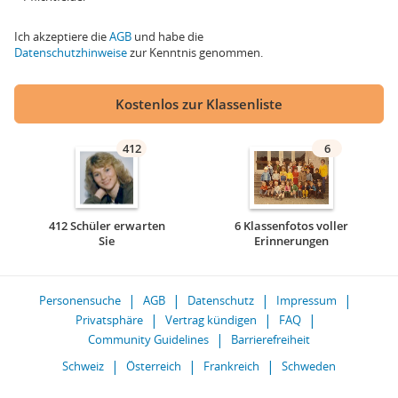
Ich akzeptiere die
AGB
und habe die
Datenschutzhinweise
zur Kenntnis genommen.
Kostenlos zur Klassenliste
412
6
412 Schüler erwarten
6 Klassenfotos voller
Sie
Erinnerungen
Personensuche
AGB
Datenschutz
Impressum
Privatsphäre
Vertrag kündigen
FAQ
Community Guidelines
Barrierefreiheit
Schweiz
Österreich
Frankreich
Schweden