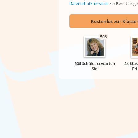
Datenschutzhinweise
zur Kenntnis 
Kostenlos zur Klassen
506
506 Schüler erwarten
24 Klas
Sie
Er