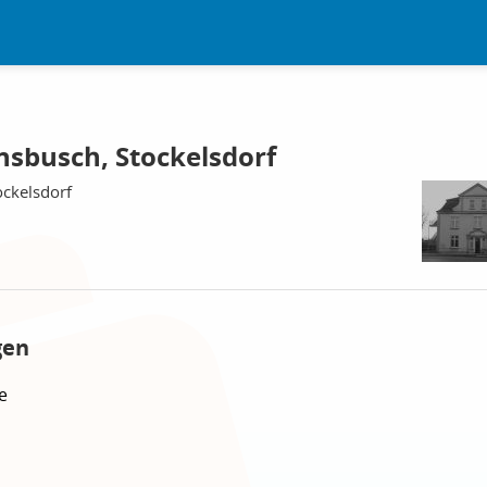
sbusch, Stockelsdorf
ockelsdorf
gen
e