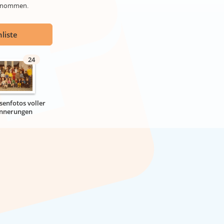
genommen.
liste
24
senfotos voller
innerungen