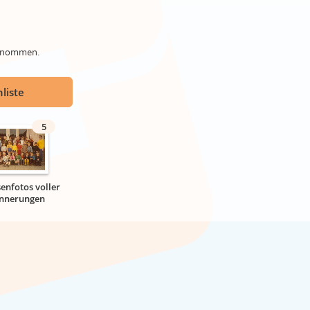
genommen.
liste
5
senfotos voller
innerungen