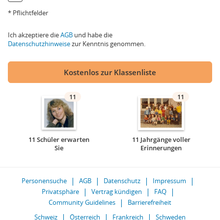
* Pflichtfelder
Ich akzeptiere die
AGB
und habe die
Datenschutzhinweise
zur Kenntnis genommen.
Kostenlos zur Klassenliste
11
11
11 Schüler erwarten
11 Jahrgänge voller
Sie
Erinnerungen
Personensuche
AGB
Datenschutz
Impressum
Privatsphäre
Vertrag kündigen
FAQ
Community Guidelines
Barrierefreiheit
Schweiz
Österreich
Frankreich
Schweden