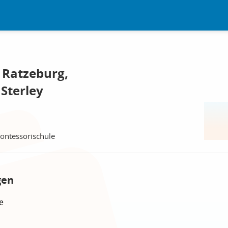
 Ratzeburg,
Sterley
ontessorischule
gen
e