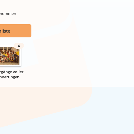
genommen.
liste
4
rgänge voller
innerungen