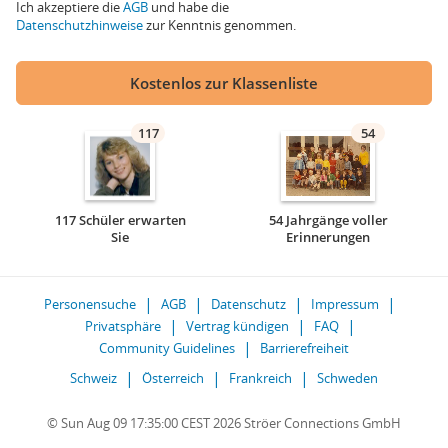
Ich akzeptiere die
AGB
und habe die
Datenschutzhinweise
zur Kenntnis genommen.
Kostenlos zur Klassenliste
117
54
117 Schüler erwarten
54 Jahrgänge voller
Sie
Erinnerungen
Personensuche
AGB
Datenschutz
Impressum
Privatsphäre
Vertrag kündigen
FAQ
Community Guidelines
Barrierefreiheit
Schweiz
Österreich
Frankreich
Schweden
© Sun Aug 09 17:35:00 CEST 2026 Ströer Connections GmbH