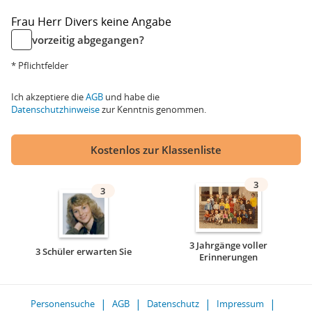
Frau
Herr
Divers
keine Angabe
vorzeitig abgegangen?
* Pflichtfelder
Ich akzeptiere die
AGB
und habe die
Datenschutzhinweise
zur Kenntnis genommen.
Kostenlos zur Klassenliste
3
3
3 Jahrgänge voller
3 Schüler erwarten Sie
Erinnerungen
Personensuche
AGB
Datenschutz
Impressum