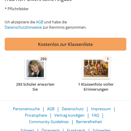
* Pflichtfelder
Ich akzeptiere die
AGB
und habe die
Datenschutzhinweise
zur Kenntnis genommen.
Kostenlos zur Klassenliste
293
1
293 Schüler erwarten
1 Klassenfoto voller
Sie
Erinnerungen
Personensuche
AGB
Datenschutz
Impressum
Privatsphäre
Vertrag kündigen
FAQ
Community Guidelines
Barrierefreiheit
Schweiz
Österreich
Frankreich
Schweden