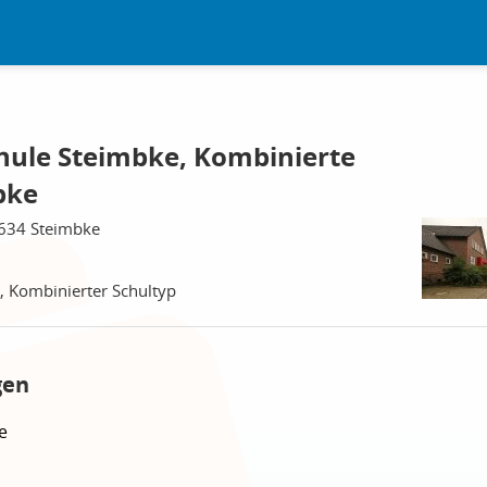
hule Steimbke, Kombinierte
bke
1634 Steimbke
, Kombinierter Schultyp
gen
e