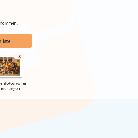
genommen.
liste
8
senfotos voller
innerungen