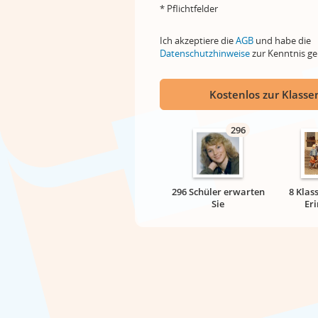
* Pflichtfelder
Ich akzeptiere die
AGB
und habe die
Datenschutzhinweise
zur Kenntnis 
Kostenlos zur Klassen
296
296 Schüler erwarten
8 Klas
Sie
Er