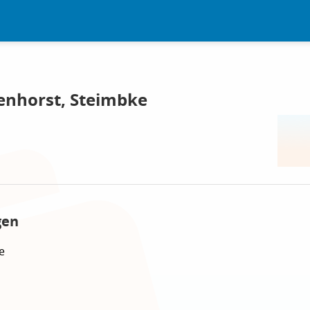
enhorst, Steimbke
gen
e