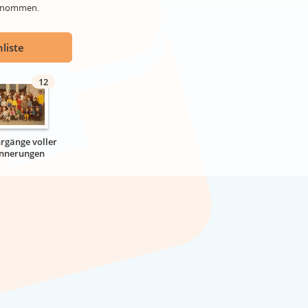
genommen.
liste
12
hrgänge voller
innerungen