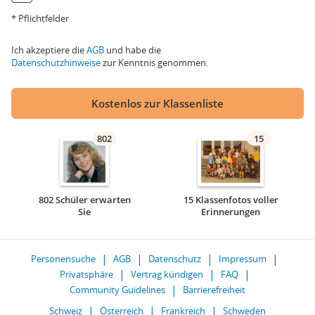
* Pflichtfelder
Ich akzeptiere die
AGB
und habe die
Datenschutzhinweise
zur Kenntnis genommen.
Kostenlos zur Klassenliste
802
15
802 Schüler erwarten
15 Klassenfotos voller
Sie
Erinnerungen
Personensuche
AGB
Datenschutz
Impressum
Privatsphäre
Vertrag kündigen
FAQ
Community Guidelines
Barrierefreiheit
Schweiz
Österreich
Frankreich
Schweden