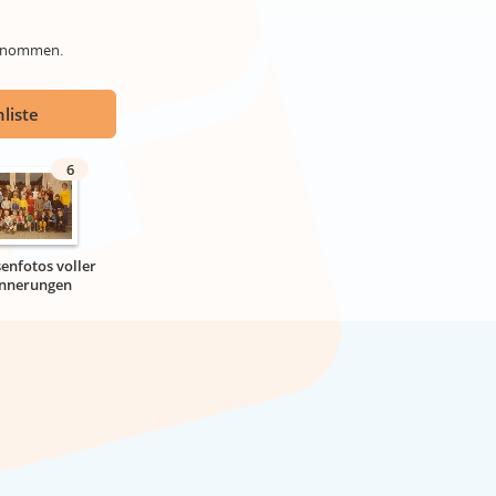
genommen.
liste
6
senfotos voller
innerungen