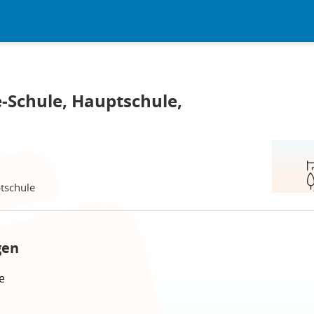
-Schule, Hauptschule,
tschule
gen
e