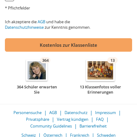
* Pflichtfelder
Ich akzeptiere die
AGB
und habe die
Datenschutzhinweise
zur Kenntnis genommen.
Kostenlos zur Klassenliste
364
13
364 Schüler erwarten
13 Klassenfotos voller
Sie
Erinnerungen
Personensuche
AGB
Datenschutz
Impressum
Privatsphäre
Vertrag kündigen
FAQ
Community Guidelines
Barrierefreiheit
Schweiz
Österreich
Frankreich
Schweden