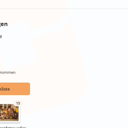
gen
e
genommen.
liste
15