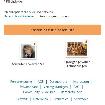
* Pflichtfelder
Ich akzeptiere die
AGB
und habe die
Datenschutzhinweise
zur Kenntnis genommen.
Kostenlos zur Klassenliste
5
6
5 Jahrgänge voller
6 Schüler erwarten Sie
Erinnerungen
Personensuche
AGB
Datenschutz
Impressum
Privatsphäre
Vertrag kündigen
FAQ
Community Guidelines
Barrierefreiheit
Schweiz
Österreich
Frankreich
Schweden