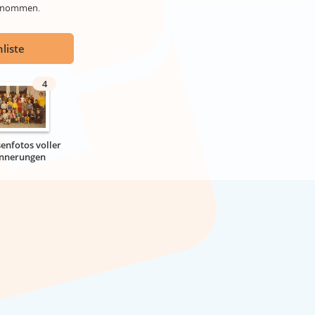
genommen.
liste
4
senfotos voller
innerungen