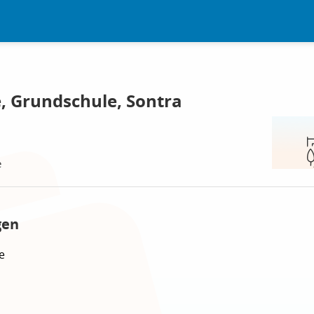
 Grundschule, Sontra
e
gen
e