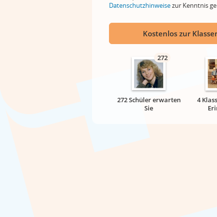
Datenschutzhinweise
zur Kenntnis 
Kostenlos zur Klassen
272
272 Schüler erwarten
4 Klas
Sie
Er